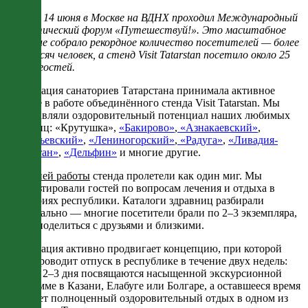
С 10 по 14 июня в Москве на ВДНХ проходил Международный
туристический форум «Путешествуй!». Это масштабное
событие собрало рекордное количество посетителей — более
511 тысяч человек, а стенд Visit Tatarstan посетило около 25
тысяч гостей.
Ассоциация санаториев Татарстана принимала активное
участие в работе объединённого стенда Visit Tatarstan. Мы
представляли оздоровительный потенциал наших любимых
здравниц: «Крутушка»,
«Бакирово»
,
«Азнакаевский»
,
«Васильевский»
,
«Лениногорский»
,
«Радуга»
,
«Ливадия-
Татарстан»
,
«Дельфин»
и многие другие.
Пять дней работы
стенда пролетели как один миг. Мы
консультировали гостей по вопросам лечения и отдыха в
санаториях республики. Каталоги здравниц разбирали
моментально — многие посетители брали по 2–3 экземпляра,
чтобы поделиться с друзьями и близкими.
Ассоциация активно продвигает концепцию, при которой
гость проводит отпуск в республике в течение двух недель:
первые 2–3 дня посвящаются насыщенной экскурсионной
программе в Казани, Елабуге или Болгаре, а оставшееся время
занимает полноценный оздоровительный отдых в одном из