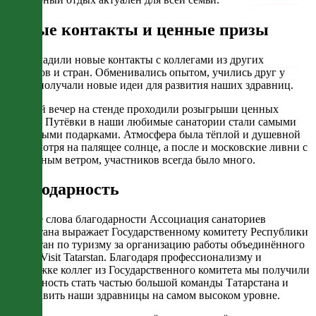
Новые контакты и ценные призы
Мы наладили новые контакты с коллегами из других
регионов и стран. Обменивались опытом, учились друг у
друга, получали новые идеи для развития наших здравниц.
Каждый вечер на стенде проходили розыгрыши ценных
призов. Путёвки в наши любимые санатории стали самыми
желанными подарками. Атмосфера была тёплой и душевной
— несмотря на палящее солнце, а после и московские ливни с
шквальным ветром, участников всегда было много.
Благодарность
Особые слова благодарности Ассоциация санаториев
Татарстана выражает Государственному комитету Республики
Татарстан по туризму за организацию работы объединённого
стенда Visit Tatarstan. Благодаря профессионализму и
поддержке коллег из Государственного комитета мы получили
возможность стать частью большой команды Татарстана и
представить наши здравницы на самом высоком уровне.