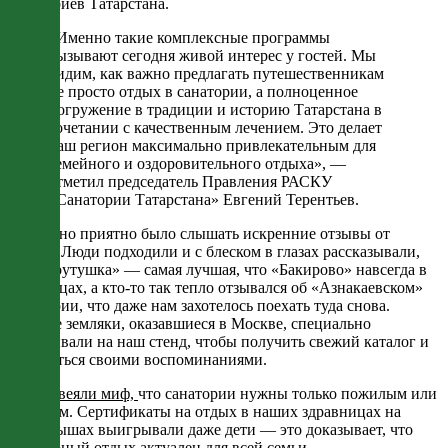
санаториев Татарстана.
«Именно такие комплексные программы
вызывают сегодня живой интерес у гостей. Мы
видим, как важно предлагать путешественникам
не просто отдых в санатории, а полноценное
погружение в традиции и историю Татарстана в
сочетании с качественным лечением. Это делает
наш регион максимально привлекательным для
семейного и оздоровительного отдыха», —
отметил председатель Правления РАСКУ
«Санатории Татарстана» Евгений Терентьев.
Особенно приятно было слышать искренние отзывы от
гостей. Люди подходили и с блеском в глазах рассказывали,
что «Крутушка» — самая лучшая, что «Бакирово» навсегда в
их сердцах, а кто-то так тепло отзывался об «Азнакаевском»
санатории, что даже нам захотелось поехать туда снова.
Многие земляки, оказавшиеся в Москве, специально
заглядывали на наш стенд, чтобы получить свежий каталог и
поделиться своими воспоминаниями.
Мы развеяли миф,
что санатории нужны только пожилым или
больным. Сертификаты на отдых в наших здравницах на
розыгрышах выигрывали даже дети — это доказывает, что
санаторный отдых актуален для всей семьи.