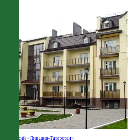
Санаторий «Ливадия-Татарстан»