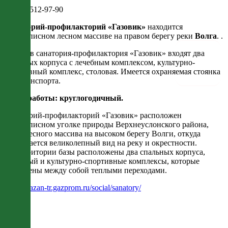
8 (843) 512-97-90
Санаторий-профилакторий «Газовик»
находится
в живописном лесном массиве на правом берегу реки
Волга
. .
В состав санатория-профилактория «Газовик» входят два
спальных корпуса с лечебным комплексом, культурно-
спортивный комплекс, столовая. Имеется охраняемая стоянка
автотранспорта.
Сезон работы: круглогодичный.
Санаторий-профилакторий «Газовик» расположен
в живописном уголке природы Верхнеуслонского района,
средь лесного массива на высоком берегу Волги, откуда
открывается великолепный вид на реку и окрестности.
На территории базы расположены два спальных корпуса,
лечебный и культурно-спортивные комплексы, которые
соединены между собой теплыми переходами.
https://kazan-tr.gazprom.ru/social/sanatory/