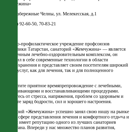
«Жемчужина»
РТ, г. Набережные Челны, ул. Мелекесская, д.1
8 (8552) 92-60-50, 70-83-21
Лечебно-профилактическое учреждение профсоюзов
Республики Татарстан, санаторий «Жемчужина» — является
современным лечебно-оздоровительным комплексом, он
воплотил в себе современные технологии в области
здравоохранения и представляет своим посетителям широкий
спектр услуг, как для лечения, так и для полноценного
отдыха.
Совместите приятное времяпрепровождение с лечебными,
омолаживающими и восстанавливающими процедурами.
Избавьтесь от стресса, напряжения, проблем со здоровьем и
получите заряд бодрости, сил и хорошего настроения.
Санаторий «Жемчужина» успешно занял свою нишу на рынке
услуг в сфере представления лечения и комфортного отдыха и
сегодня имеет репутацию одного из лучших санаториев
Татарстана. Впереди у нас множество планов развития,